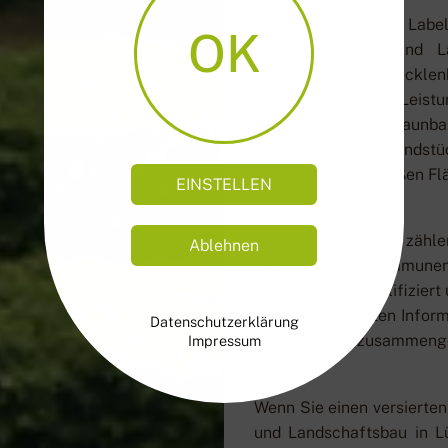
Carsten Britt ist ein Lab
OK
für den Garten- und La
Lauenburg und Mecklenb
Ihnen verlässliche Leis
Pflasterarbeiten, Zau
Baumfällungen, Grundstüc
auf kleinen und großen Fl
EINSTELLEN
Zu unseren Kunden zähle
Ablehnen
Unternehmen, Kommunen 
Team ist hoch qualifizier
wir die wichtigsten Infor
Datenschutzerklärung
Unternehmen zusammenges
Impressum
Wenn Sie einen versierten
und Landschaftsbau in 